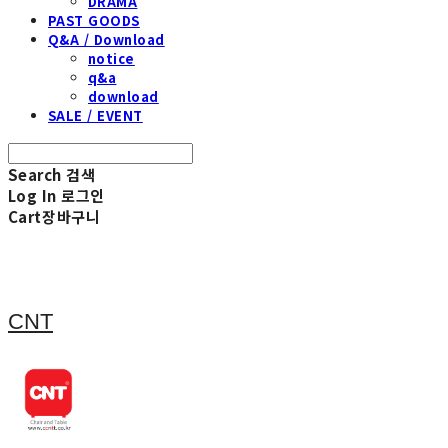
DRAMA
PAST GOODS
Q&A / Download
notice
q&a
download
SALE / EVENT
Search
검색
Log In
로그인
Cart
장바구니
CNT