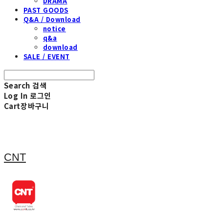
DRAMA
PAST GOODS
Q&A / Download
notice
q&a
download
SALE / EVENT
Search
검색
Log In
로그인
Cart
장바구니
CNT