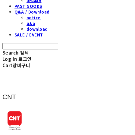
DRAMA
PAST GOODS
Q&A / Download
notice
q&a
download
SALE / EVENT
Search
검색
Log In
로그인
Cart
장바구니
CNT