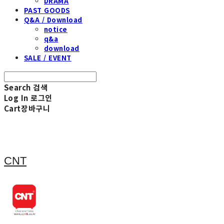
DRAMA
PAST GOODS
Q&A / Download
notice
q&a
download
SALE / EVENT
Search
검색
Log In
로그인
Cart
장바구니
CNT