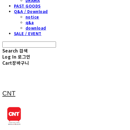
DRAMA
PAST GOODS
Q&A / Download
notice
q&a
download
SALE / EVENT
Search
검색
Log In
로그인
Cart
장바구니
CNT