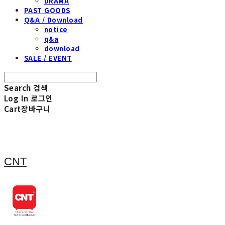
DRAMA
PAST GOODS
Q&A / Download
notice
q&a
download
SALE / EVENT
Search
검색
Log In
로그인
Cart
장바구니
CNT