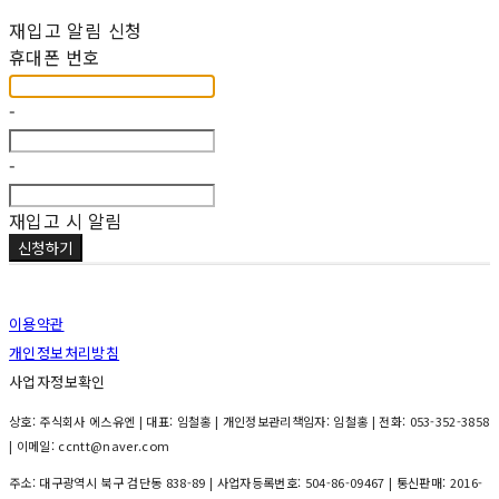
재입고 알림 신청
휴대폰 번호
-
-
재입고 시 알림
신청하기
이용약관
개인정보처리방침
사업자정보확인
상호: 주식회사 에스유엔 | 대표: 임철홍 | 개인정보관리책임자: 임철홍 | 전화: 053-352-3858
| 이메일: ccntt@naver.com
주소: 대구광역시 북구 검단동 838-89 | 사업자등록번호:
504-86-09467
| 통신판매:
2016-