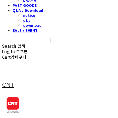
DRAMA
PAST GOODS
Q&A / Download
notice
q&a
download
SALE / EVENT
Search
검색
Log In
로그인
Cart
장바구니
CNT