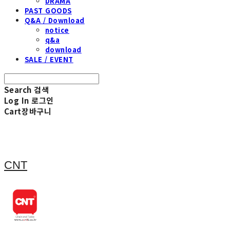
DRAMA
PAST GOODS
Q&A / Download
notice
q&a
download
SALE / EVENT
Search
검색
Log In
로그인
Cart
장바구니
CNT