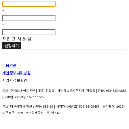
-
-
재입고 시 알림
신청하기
이용약관
개인정보처리방침
사업자정보확인
상호: 주식회사 에스유엔 | 대표: 임철홍 | 개인정보관리책임자: 임철홍 | 전화: 053-352-3858
| 이메일: ccntt@naver.com
주소: 대구광역시 북구 검단동 838-89 | 사업자등록번호:
504-86-09467
| 통신판매:
2016-
대구북구-0229
| 호스팅제공자: (주)식스샵