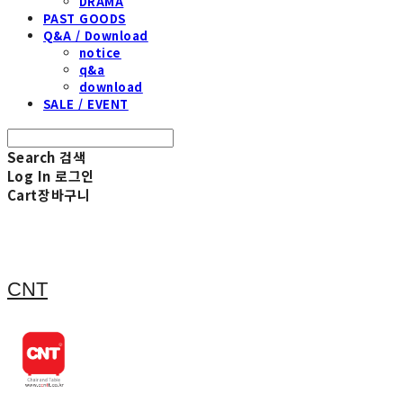
DRAMA
PAST GOODS
Q&A / Download
notice
q&a
download
SALE / EVENT
Search
검색
Log In
로그인
Cart
장바구니
CNT