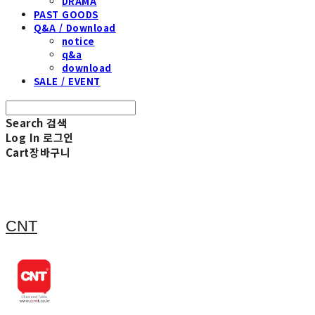
DRAMA
PAST GOODS
Q&A / Download
notice
q&a
download
SALE / EVENT
Search
검색
Log In
로그인
Cart
장바구니
CNT