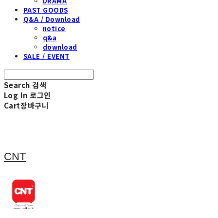
DRAMA
PAST GOODS
Q&A / Download
notice
q&a
download
SALE / EVENT
Search
검색
Log In
로그인
Cart
장바구니
CNT