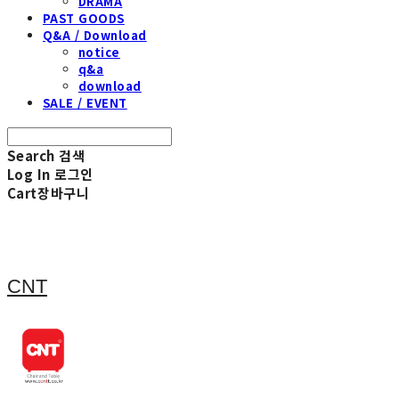
DRAMA
PAST GOODS
Q&A / Download
notice
q&a
download
SALE / EVENT
Search
검색
Log In
로그인
Cart
장바구니
CNT