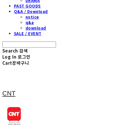
DRAMA
PAST GOODS
Q&A / Download
notice
q&a
download
SALE / EVENT
Search
검색
Log In
로그인
Cart
장바구니
CNT